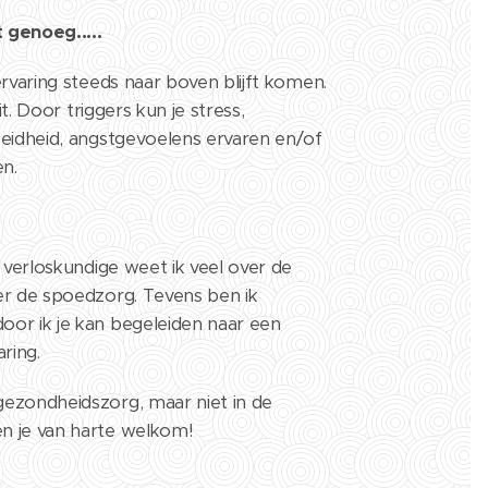
 genoeg.....
ervaring steeds naar boven blijft komen.
it. Door triggers kun je stress,
oeidheid, angstgevoelens ervaren en/of
en.
h verloskundige weet ik veel over de
r de spoedzorg. Tevens ben ik
or ik je kan begeleiden naar een
ring.
ezondheidszorg, maar niet in de
n je van harte welkom!