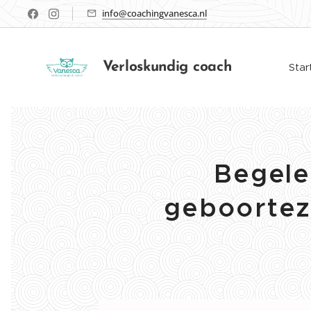
info@coachingvanesca.nl
Verloskundig coach
Star
Begele
geboortez