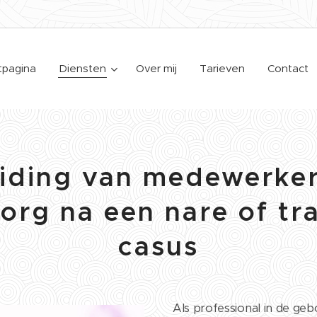
tpagina
Diensten
Over mij
Tarieven
Contact
iding van medewerker
org na een nare of tr
casus
Als professional in de geb