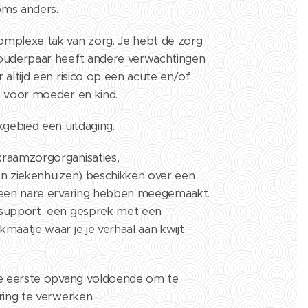
oms anders.
omplexe tak van zorg. Je hebt de zorg
 ouderpaar heeft andere verwachtingen
 altijd een risico op een acute en/of
e voor moeder en kind.
kgebied een uitdaging.
kraamzorgorganisaties,
en ziekenhuizen) beschikken over een
e een nare ervaring hebben meegemaakt.
-support, een gesprek met een
maatje waar je je verhaal aan kwijt
ze eerste opvang voldoende om te
ring te verwerken.