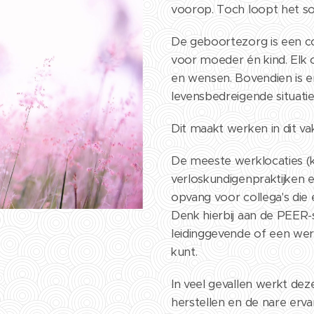
voorop. Toch loopt het s
De geboortezorg is een c
voor moeder én kind. Elk
en wensen. Bovendien is er
levensbedreigende situati
Dit maakt werken in dit va
De meeste werklocaties (
verloskundigenpraktijken 
opvang voor collega's di
Denk hierbij aan de PEER
leidinggevende of een werk
kunt.
In veel gevallen werkt de
herstellen en de nare erva